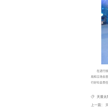
在进行
局和立场去
行好社会责
天普太
上一篇： 