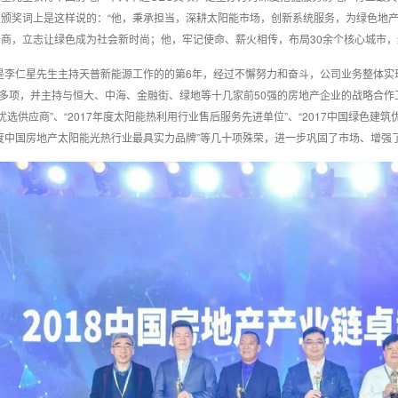
在颁奖词上是这样说的：“他，秉承担当，深耕太阳能市场，创新系统服务，为绿色地
商，立志让绿色成为社会新时尚；他，牢记使命、薪火相传，布局30余个核心城市，续
年是李仁星先生主持天普新能源工作的的第6年，经过不懈努力和奋斗，公司业务整体实
0多项，并主持与恒大、中海、金融街、绿地等十几家前50强的房地产企业的战略合作
优选供应商”、“2017年度太阳能热利用行业售后服务先进单位”、“2017中国绿色建筑优
年度中国房地产太阳能光热行业最具实力品牌”等几十项殊荣，进一步巩固了市场、增强