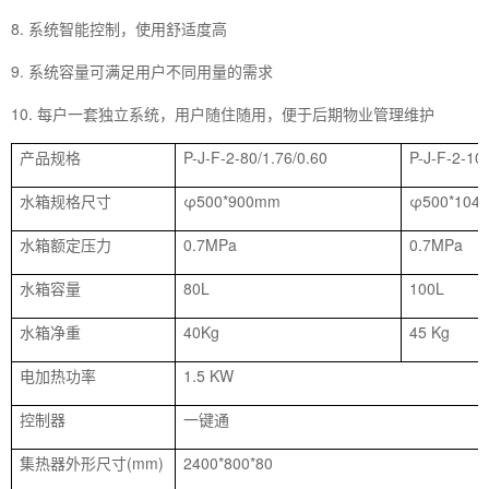
8. 系统智能控制，使用舒适度高
9. 系统容量可满足用户不同用量的需求
10. 每户一套独立系统，用户随住随用，便于后期物业管理维护
产品规格
P-J-F-2-80/1.76/0.60
P-J-F-2-10
水箱规格尺寸
φ500*900mm
φ500*104
水箱额定压力
0.7MPa
0.7MPa
水箱容量
80L
100L
水箱净重
40Kg
45 Kg
电加热功率
1.5 KW
控制器
一键通
集热器外形尺寸(mm)
2400*800*80