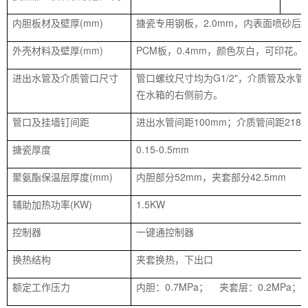
内胆板材及壁厚(mm)
搪瓷专用钢板，2.0mm，内表面喷砂后
外壳材料及壁厚(mm)
PCM板，0.4mm，颜色灰白，可印花。
进出水管及介质管口尺寸
管口螺纹尺寸均为G1/2"，介质管及水
在水箱的右侧前方。
管口及挂墙钉间距
进出水管间距100mm；介质管间距218m
搪瓷厚度
0.15-0.5mm
聚氨酯保温层厚度(mm)
内胆部分52mm，夹套部分42.5mm
辅助加热功率(KW)
1.5KW
控制器
一键通控制器
换热结构
夹套换热，下出口
额定工作压力
内胆：0.7MPa； 夹套层：0.2MPa；