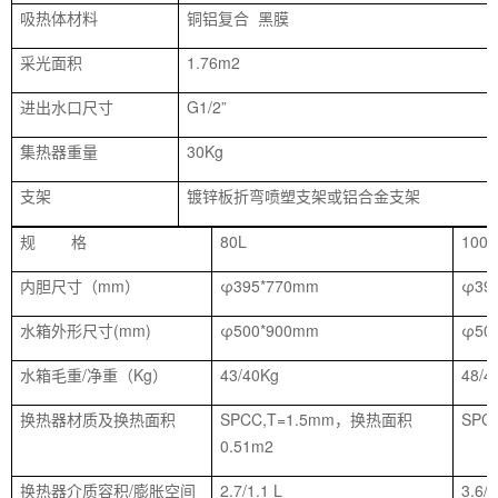
吸热体材料
铜铝复合 黑膜
采光面积
1.76m2
进出水口尺寸
G1/2”
集热器重量
30Kg
支架
镀锌板折弯喷塑支架或铝合金支架
规 格
80L
100L
内胆尺寸（mm）
φ395*770mm
φ39
水箱外形尺寸(mm)
φ500*900mm
φ50
水箱毛重/净重（Kg）
43/40Kg
48/4
换热器材质及换热面积
SPCC,T=1.5mm，换热面积
SPC
0.51m2
换热器介质容积/膨胀空间
2.7/1.1 L
3.6/1