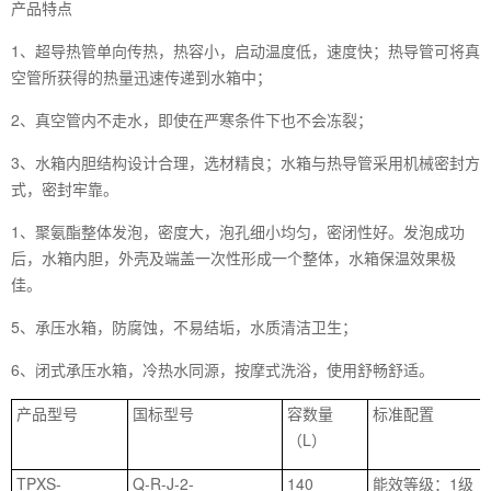
产品特点
1、超导热管单向传热，热容小，启动温度低，速度快；热导管可将真
空管所获得的热量迅速传递到水箱中；
2、真空管内不走水，即使在严寒条件下也不会冻裂；
3、水箱内胆结构设计合理，选材精良；水箱与热导管采用机械密封方
式，密封牢靠。
1、聚氨酯整体发泡，密度大，泡孔细小均匀，密闭性好。发泡成功
后，水箱内胆，外壳及端盖一次性形成一个整体，水箱保温效果极
佳。
5、承压水箱，防腐蚀，不易结垢，水质清洁卫生；
6、闭式承压水箱，冷热水同源，按摩式洗浴，使用舒畅舒适。
产品型号
国标型号
容数量
标准配置
（L）
TPXS-
Q-R-J-2-
140
能效等级：1级